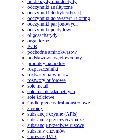
nukleozydy i nukleotydy
odczynniki analityczne
odczynniki do hybrydyzacji
odczynniki do Western Blotting
odczynniki par jonowych
odczynniki peptydowe
oligosacharydy
organiczne
PCR
pochodne aminokwasów
podstawowe węglowodany
produkty naturalne
rozpuszczalniki
roztwory barwników
roztwory buforowe
sole metali
sole metali szlachetnych
sole żółciowe
środki przeciwdrobnoustrojowe
steroidy
substancje czynne (APIs)
substancje przeciwgrzybicze
substancje przeciwwirusowe
substraty enzymów
surowce (IVD)