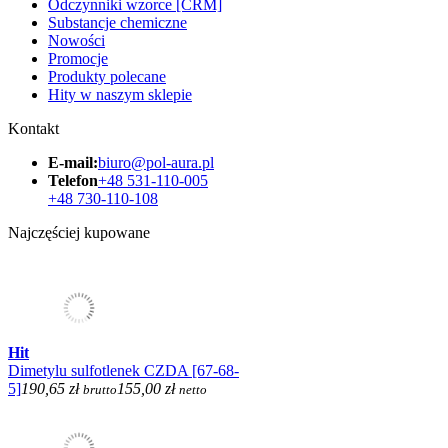
Odczynniki wzorce [CRM]
Substancje chemiczne
Nowości
Promocje
Produkty polecane
Hity w naszym sklepie
Kontakt
E-mail:
biuro@pol-aura.pl
Telefon
+48 531-110-005
+48 730-110-108
Najczęściej kupowane
Hit
Dimetylu sulfotlenek CZDA [67-68-
5]
190,65 zł
155,00 zł
brutto
netto