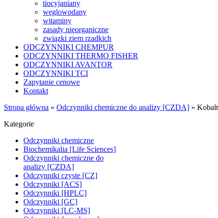
tiocyjaniany
węglowodany
witaminy
zasady nieorganiczne
związki ziem rzadkich
ODCZYNNIKI CHEMPUR
ODCZYNNIKI THERMO FISHER
ODCZYNNIKI AVANTOR
ODCZYNNIKI TCI
Zapytanie cenowe
Kontakt
Strona główna
»
Odczynniki chemiczne do analizy [CZDA]
»
Kobalt
Kategorie
Odczynniki chemiczne
Biochemikalia [Life Sciences]
Odczynniki chemiczne do
analizy [CZDA]
Odczynniki czyste [CZ]
Odczynniki [ACS]
Odczynniki [HPLC]
Odczynniki [GC]
Odczynniki [LC-MS]