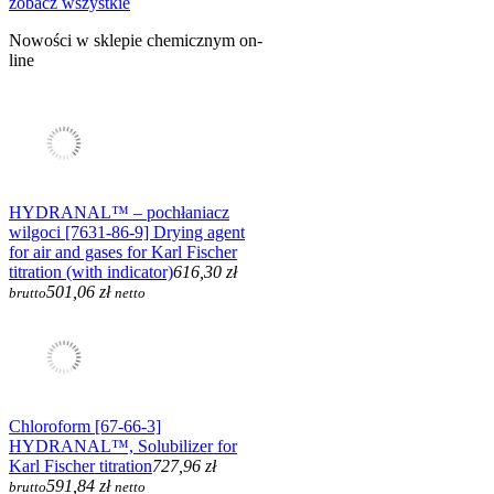
zobacz wszystkie
Nowości w sklepie chemicznym on-
line
HYDRANAL™ – pochłaniacz
wilgoci [7631-86-9] Drying agent
for air and gases for Karl Fischer
titration (with indicator)
616,30 zł
501,06 zł
brutto
netto
Chloroform [67-66-3]
HYDRANAL™, Solubilizer for
Karl Fischer titration
727,96 zł
591,84 zł
brutto
netto