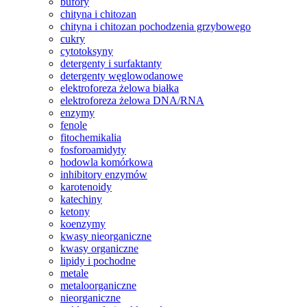
bufory
chityna i chitozan
chityna i chitozan pochodzenia grzybowego
cukry
cytotoksyny
detergenty i surfaktanty
detergenty węglowodanowe
elektroforeza żelowa białka
elektroforeza żelowa DNA/RNA
enzymy
fenole
fitochemikalia
fosforoamidyty
hodowla komórkowa
inhibitory enzymów
karotenoidy
katechiny
ketony
koenzymy
kwasy nieorganiczne
kwasy organiczne
lipidy i pochodne
metale
metaloorganiczne
nieorganiczne