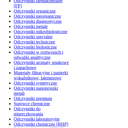
Odczynniki farmakopealne
[FP]
Odczynniki organiczne
Odczynniki nieorganiczne
Odczynniki diagnostyczne
Odczynniki metale
Odczynniki mikrobiologiczne
Odczynniki specjalne
Odczynniki techniczne
Odczynniki biologiczne
Odczynniki w roztworach i
odważki analityczne
Odczynniki aromaty smakowe
i zapachowe
Materiały filtracyjne i papierki
wskaźnikowe, lakmusowe
Odczynniki syntetyczne
Odczynniki nanoproszki
metali
Odczynniki premium
Surowce chemiczne
Odczynniki do
miareczkowania
Odczynniki laboratoryjne
Odczynniki chemiczne [BHP]