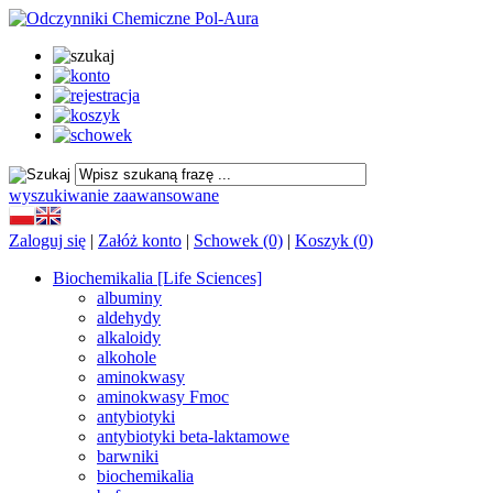
wyszukiwanie zaawansowane
Zaloguj się
|
Załóż konto
|
Schowek (0)
|
Koszyk (0)
Biochemikalia [Life Sciences]
albuminy
aldehydy
alkaloidy
alkohole
aminokwasy
aminokwasy Fmoc
antybiotyki
antybiotyki beta-laktamowe
barwniki
biochemikalia