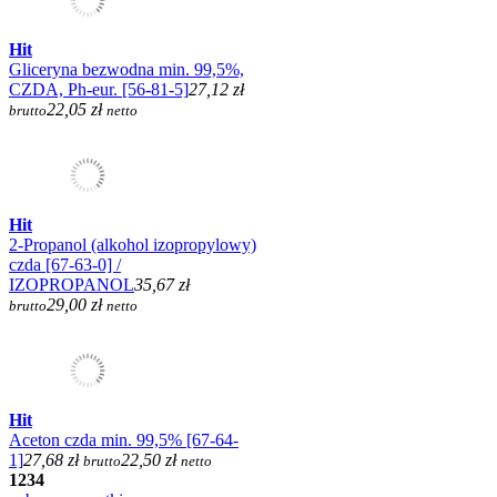
Hit
Gliceryna bezwodna min. 99,5%,
CZDA, Ph-eur. [56-81-5]
27,12 zł
22,05 zł
brutto
netto
Hit
2-Propanol (alkohol izopropylowy)
czda [67-63-0] /
IZOPROPANOL
35,67 zł
29,00 zł
brutto
netto
Hit
Aceton czda min. 99,5% [67-64-
1]
27,68 zł
22,50 zł
brutto
netto
1
2
3
4